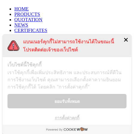
HOME
PRODUCTS
QUOTATION
NEWS
CERTIFICATES
PROJECTS
แบนเนอร์คุกกี้ไม่สามารถใช้งานได้ในขณะนี้
CONTACT US
PRIVACY POLICY
โปรดติดต่อเจ้าของเว็ปไซต์
TERMS & CONDITIONS
RECENT POSTS
เว็บไซต์นี้ใช้คุกกี้
เราใช้คุกกี้เพื่อเพิ่มประสิทธิภาพ และประสบการณ์ที่ดีใน
การใช้งานเว็บไซต์ คุณสามารถเลือกตั้งค่าความยินยอม
Payment Notification
การใช้คุกกี้ได้ โดยคลิก "การตั้งค่าคุกกี้"
03/01/2025
ยอมรับทั้งหมด
Notice of Disassociation
การตั้งค่าคุกกี้
26/12/2024
AS & D INDUSTRY Co., LTD. @2021. All right reserved